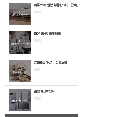
아주르의 일본 부동산 용어 완벽정
리
일본 EMS 국제택배
일본통장개설 - 유초은행
일본가전브랜드