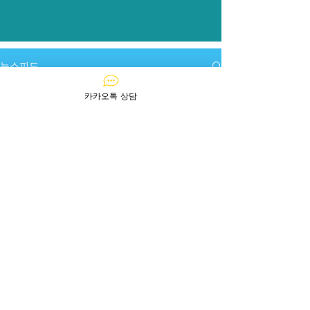
​뉴스피드
전체 게시물
카카오톡 상담
전체 게시물
에스리도 난바 사우스
꿀팁(공지사항)
펠리오 미나미 츠모리
아주르소개
아주르후기
그란 시에로
아주잠깐
에스리도 쿄바시 스테이션플라자
아주좋은집
아주좋은집 :: 5
에스템코트 신오사카 X 더 게이트
만엔 이하
아주좋은집 ::
에스템코트 난바Ⅱ 아레그리아
가성비 특집