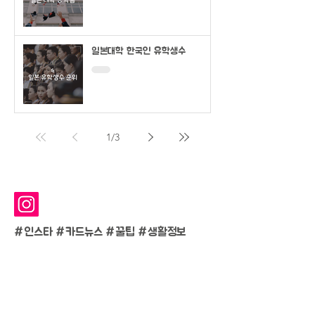
일본대학 한국인 유학생수
1
/
3
#인스타 #카드뉴스 #
꿀팁 #생활정보