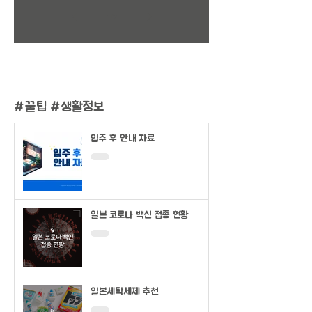
1
/
2
#
꿀팁 #생활정보
입주 후 안내 자료
일본 코로나 백신 접종 현황
일본세탁세제 추천