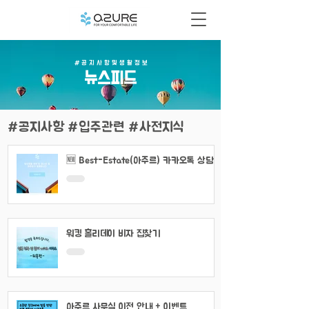
# 공 지 사 항 및 생 활 정 보
​뉴스피드
#공지사항 #입주관련 #사전지식
🆕 Best-Estate(아주르) 카카오톡 상담
채널 이용 안내
워킹 홀리데이 비자 집찾기
아주르 사무실 이전 안내 + 이벤트