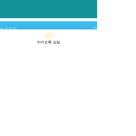
​뉴스피드
전체 게시물
카카오톡 상담
전체 게시물
권00님 아주르 후기
꿀팁(공지사항)
노00님 아주르 후기 (주택매매)
아주르소개
아주르후기
10월 2일 아주일보
아주잠깐
라판질 니시 텐노지 히가시
아주좋은집
아주좋은집 :: 5
시티 스파이아 우에혼마치
만엔 이하
아주좋은집 ::
리레이션 다이코쿠
가성비 특집