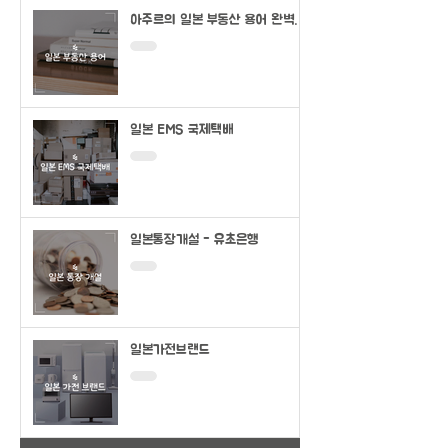
아주르의 일본 부동산 용어 완벽정
리
일본 EMS 국제택배
일본통장개설 - 유초은행
일본가전브랜드