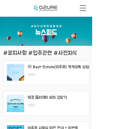
# 공 지 사 항 및 생 활 정 보
​뉴스피드
#공지사항 #입주관련 #사전지식
🆕 Best-Estate(아주르) 카카오톡 상담
채널 이용 안내
워킹 홀리데이 비자 집찾기
아주르 사무실 이전 안내 + 이벤트