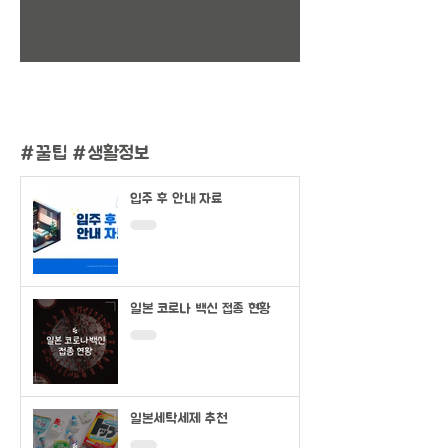
1
/
2
#
꿀팁 #생활정보
입주 후 안내 자료
일본 코로나 백신 접종 현황
일본세탁세제 추천