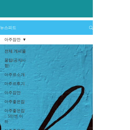
​뉴스피드
아주잠깐
전체 게시물
꿀팁(공지사
항)
아주르소개
아주르후기
아주잠깐
아주좋은집
아주좋은집
:: 5만엔 이
하