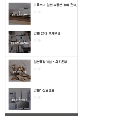
아주르의 일본 부동산 용어 완벽정
리
일본 EMS 국제택배
일본통장개설 - 유초은행
일본가전브랜드