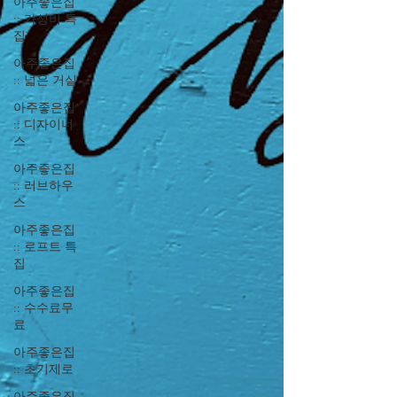
아주좋은집
:: 가성비 특
집
아주좋은집
:: 넓은 거실
아주좋은집
:: 디자이너
스
아주좋은집
:: 러브하우
스
아주좋은집
:: 로프트 특
집
아주좋은집
:: 수수료무
료
아주좋은집
:: 초기제로
아주좋은집