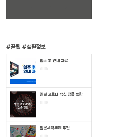
1
/
2
#
꿀팁 #생활정보
입주 후 안내 자료
일본 코로나 백신 접종 현황
일본세탁세제 추천