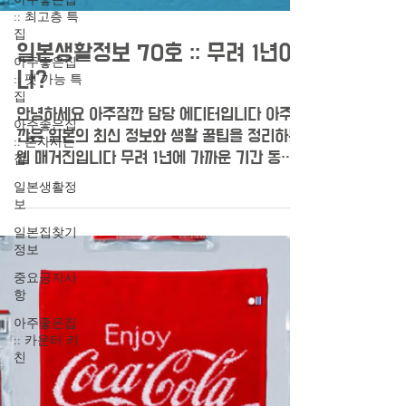
:: 최고층 특
집
아주좋은집
:: 펫 가능 특
일본생활정보 70호 :: 무려 1년이
집
나?
아주좋은집
:: 혼자사는
안녕하세요 아주잠깐 담당 에디터입니다 아주잠
집
깐은 일본의 최신 정보와 생활 꿀팁을 정리하는
일본생활정
웹 매거진입니다 무려 1년에 가까운 기간 동안
보
연재 되었는데요 회사 내부 사정으로 인해 70
일본집찾기
호로 마지막인사를 드리게 되었습니다 아주잠깐
정보
이라는 콘텐츠를...
중요공지사
항
아주좋은집
:: 카운터 키
친