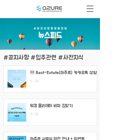
# 공 지 사 항 및 생 활 정 보
​뉴스피드
#공지사항 #입주관련 #사전지식
🆕 Best-Estate(아주르) 카카오톡 상담
채널 이용 안내
워킹 홀리데이 비자 집찾기
아주르 사무실 이전 안내 + 이벤트