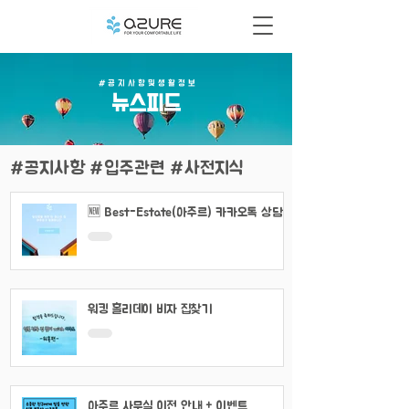
# 공 지 사 항 및 생 활 정 보
​뉴스피드
#공지사항 #입주관련 #사전지식
🆕 Best-Estate(아주르) 카카오톡 상담
채널 이용 안내
워킹 홀리데이 비자 집찾기
아주르 사무실 이전 안내 + 이벤트