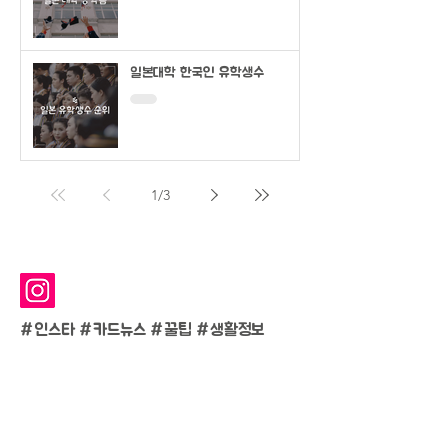
일본대학 한국인 유학생수
1
/
3
#인스타 #카드뉴스 #
꿀팁 #생활정보