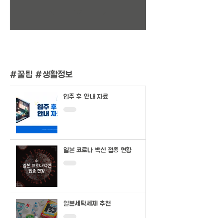
1
/
2
#
꿀팁 #생활정보
입주 후 안내 자료
일본 코로나 백신 접종 현황
일본세탁세제 추천