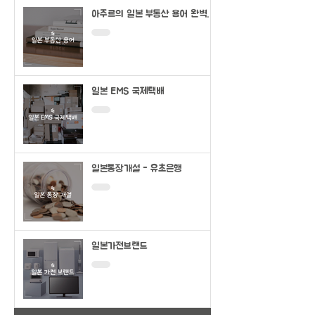
아주르의 일본 부동산 용어 완벽정
리
일본 EMS 국제택배
일본통장개설 - 유초은행
일본가전브랜드