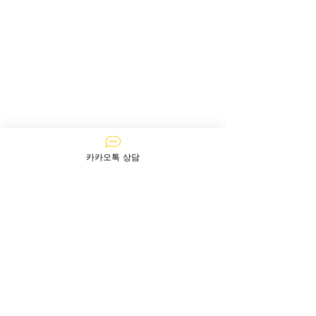
카카오톡 상담
문의하기
질문이 있다면 지금 바로​ 문의주세요!
​아주르는 365일 24시간 상담이 가능합니다!
카카오톡으로 상담하기