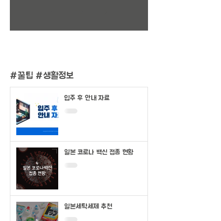
1
/
2
#
꿀팁 #생활정보
입주 후 안내 자료
일본 코로나 백신 접종 현황
일본세탁세제 추천