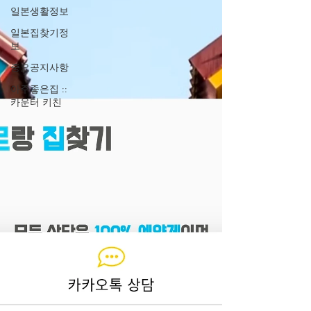
일본생활정보
일본집찾기정
보
중요공지사항
아주좋은집 ::
카운터 키친