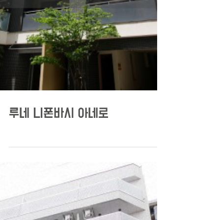
루네 니폰바시 아네로