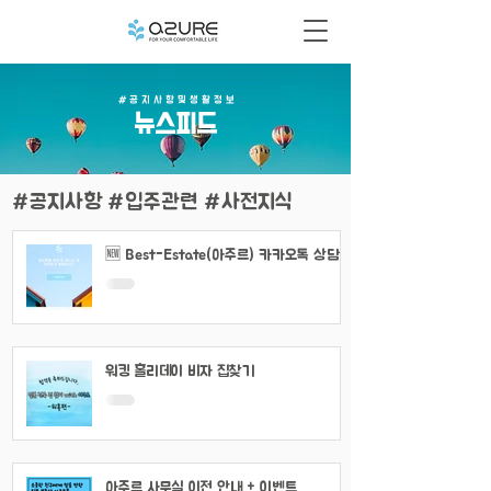
# 공 지 사 항 및 생 활 정 보
​뉴스피드
#공지사항 #입주관련 #사전지식
🆕 Best-Estate(아주르) 카카오톡 상담
채널 이용 안내
워킹 홀리데이 비자 집찾기
아주르 사무실 이전 안내 + 이벤트