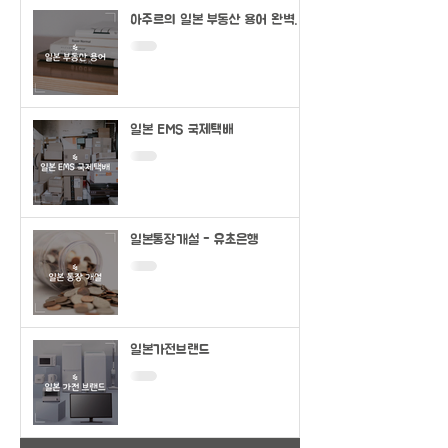
아주르의 일본 부동산 용어 완벽정
리
일본 EMS 국제택배
일본통장개설 - 유초은행
일본가전브랜드