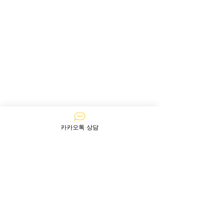
카카오톡 상담
문의하기
질문이 있다면 지금 바로​ 문의주세요!
​아주르는 365일 24시간 상담이 가능합니다!
카카오톡으로 상담하기