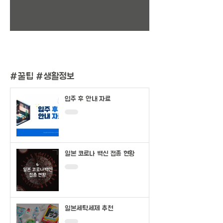
1
/
2
#
꿀팁 #생활정보
입주 후 안내 자료
일본 코로나 백신 접종 현황
일본세탁세제 추천