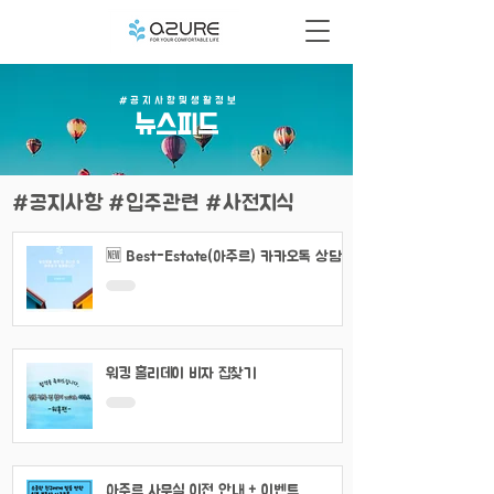
# 공 지 사 항 및 생 활 정 보
​뉴스피드
#공지사항 #입주관련 #사전지식
🆕 Best-Estate(아주르) 카카오톡 상담
채널 이용 안내
워킹 홀리데이 비자 집찾기
아주르 사무실 이전 안내 + 이벤트