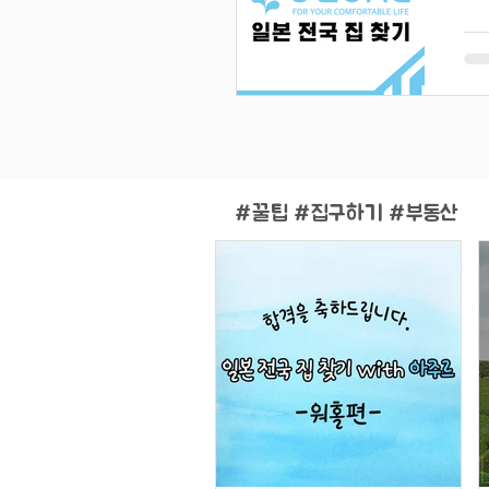
#
꿀팁 #집구하기 #부동산