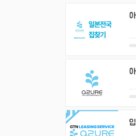
아
아
입