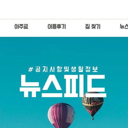
아주르
이용후기
집 찾기
​뉴
# 공 지 사 항 및 생 활 정 보
​뉴스피드