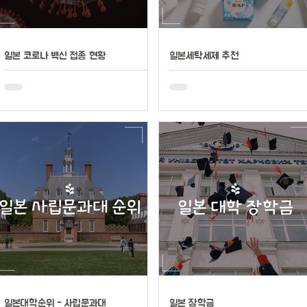
일본 코로나 백신 접종 현황
일본세탁세제 추천
일본대학순위 - 사립문과대
일본 장학금