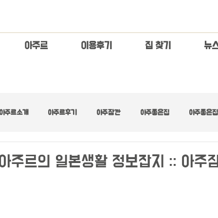
아주르
이용후기
집 찾기
​뉴
아주르소개
아주르후기
아주잠깐
아주좋은집
아주좋은집 
아주좋은집 :: 넓은 거실
아주좋은집 :: 디자이너스
아주좋은집 :: 러브
아주르의 일본생활 정보잡지 :: 아주잠
아주좋은집 :: 수수료무료
아주좋은집 :: 초기제로
아주좋은집 :: 최고층