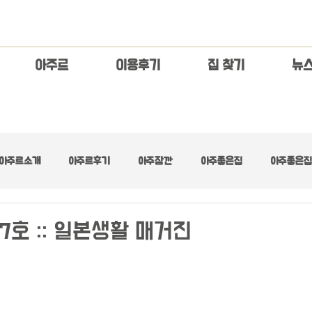
아주르
이용후기
집 찾기
​뉴
아주르소개
아주르후기
아주잠깐
아주좋은집
아주좋은집 
아주좋은집 :: 넓은 거실
아주좋은집 :: 디자이너스
아주좋은집 :: 러브
7호 :: 일본생활 매거진
아주좋은집 :: 수수료무료
아주좋은집 :: 초기제로
아주좋은집 :: 최고층