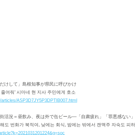
るだけして」島根知事が県民に呼びかけ
로 줄여줘’ 시마네 현 지사 주민에게 호소 
m/articles/ASP3D7JY5P3DPTIB007.html
華街活況＝昼飲み、夜は外で缶ビール―「自粛疲れ」「罪悪感ない」
장 해도 번화가 북적여, 낮에는 회식, 밤에는 밖에서 캔맥주 자숙도 피
jc/article?k=2021031201224&g=soc