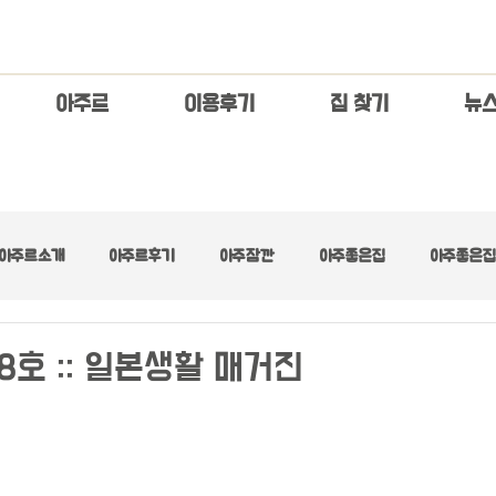
아주르
이용후기
집 찾기
​뉴
아주르소개
아주르후기
아주잠깐
아주좋은집
아주좋은집 
아주좋은집 :: 넓은 거실
아주좋은집 :: 디자이너스
아주좋은집 :: 러브
8호 :: 일본생활 매거진
아주좋은집 :: 수수료무료
아주좋은집 :: 초기제로
아주좋은집 :: 최고층