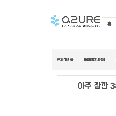
홈
전체 게시물
꿀팁(공지사항)
아주좋은집 :: 가성비 특집
아주 잠깐 3
아주좋은집 :: 로프트 특집