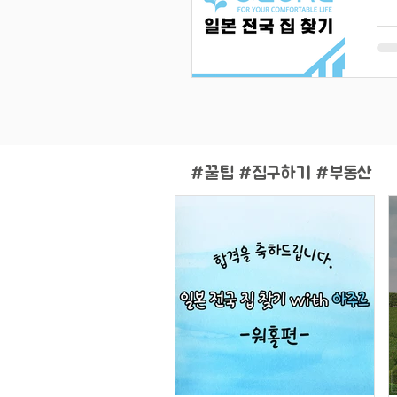
#
꿀팁 #집구하기 #부동산