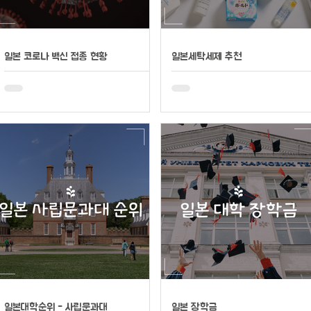
일본 코로나 백신 접종 현황
일본세탁세제 추천
일본대학순위 - 사립문과대
일본 장학금