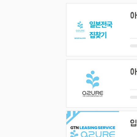
아
아
입