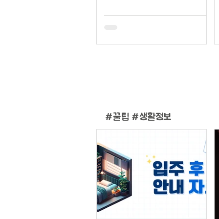
#
꿀팁 #생활정보