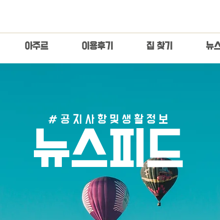
아주르
이용후기
집 찾기
​뉴
# 공 지 사 항 및 생 활 정 보
​뉴스피드