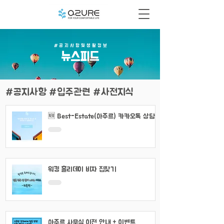
# 공 지 사 항 및 생 활 정 보
​뉴스피드
#공지사항 #입주관련 #사전지식
🆕 Best-Estate(아주르) 카카오톡 상담
채널 이용 안내
워킹 홀리데이 비자 집찾기
아주르 사무실 이전 안내 + 이벤트