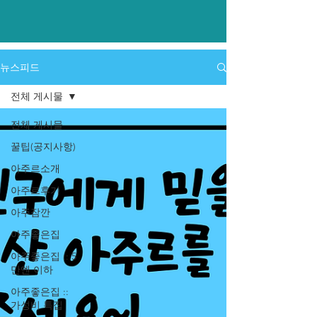
​뉴스피드
전체 게시물
전체 게시물
꿀팁(공지사항)
아주르소개
아주르후기
아주잠깐
아주좋은집
아주좋은집 :: 5
만엔 이하
아주좋은집 ::
가성비 특집