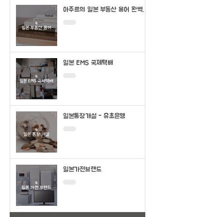
아주르의 일본 부동산 용어 완벽정
리
일본 EMS 국제택배
일본통장개설 - 유초은행
일본가전브랜드