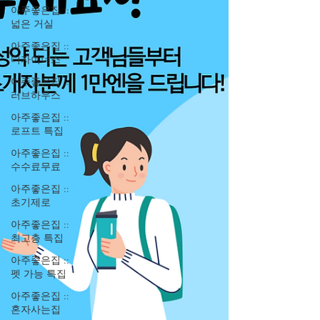
아주좋은집 ::
넓은 거실
아주좋은집 ::
디자이너스
아주좋은집 ::
러브하우스
아주좋은집 ::
로프트 특집
아주좋은집 ::
수수료무료
아주좋은집 ::
초기제로
아주좋은집 ::
최고층 특집
아주좋은집 ::
펫 가능 특집
아주좋은집 ::
혼자사는집