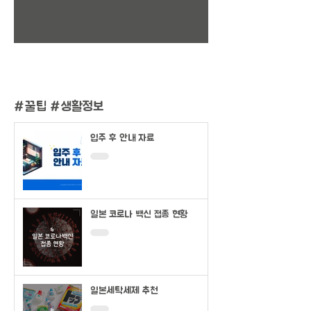
1
/
2
#
꿀팁 #생활정보
입주 후 안내 자료
일본 코로나 백신 접종 현황
일본세탁세제 추천