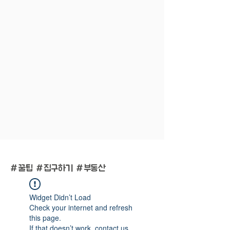
#
꿀팁 #집구하기 #부동산
Widget Didn’t Load
Check your internet and refresh
this page.
If that doesn’t work, contact us.