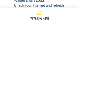
Widget Didn’t Load
Check your internet and refresh
this page.
If that doesn’t work, contact us.
카카오톡 상담