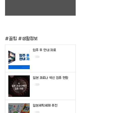
1
/
2
#
꿀팁 #생활정보
입주 후 안내 자료
일본 코로나 백신 접종 현황
일본세탁세제 추천