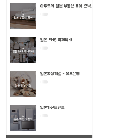
아주르의 일본 부동산 용어 완벽정
리
일본 EMS 국제택배
일본통장개설 - 유초은행
일본가전브랜드