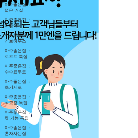
아주좋은집 ::
넓은 거실
아주좋은집 ::
디자이너스
아주좋은집 ::
러브하우스
아주좋은집 ::
로프트 특집
아주좋은집 ::
수수료무료
아주좋은집 ::
초기제로
아주좋은집 ::
최고층 특집
아주좋은집 ::
펫 가능 특집
아주좋은집 ::
혼자사는집