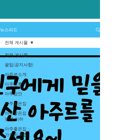
​뉴스피드
전체 게시물
전체 게시물
꿀팁(공지사항)
아주르소개
아주르후기
아주잠깐
아주좋은집
아주좋은집 :: 5
만엔 이하
아주좋은집 ::
가성비 특집