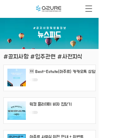
# 공 지 사 항 및 생 활 정 보
​뉴스피드
#공지사항 #입주관련 #사전지식
🆕 Best-Estate(아주르) 카카오톡 상담
채널 이용 안내
워킹 홀리데이 비자 집찾기
아주르 사무실 이전 안내 + 이벤트