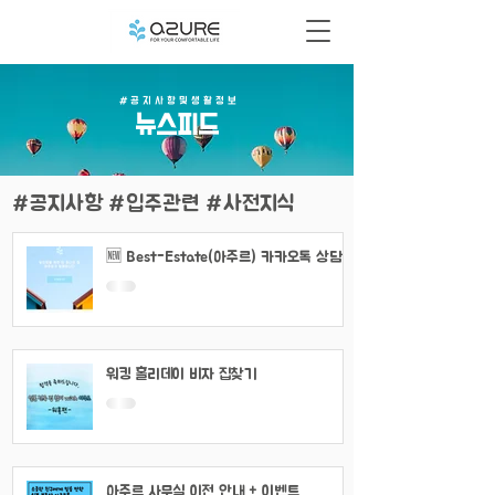
# 공 지 사 항 및 생 활 정 보
​뉴스피드
#공지사항 #입주관련 #사전지식
🆕 Best-Estate(아주르) 카카오톡 상담
채널 이용 안내
워킹 홀리데이 비자 집찾기
아주르 사무실 이전 안내 + 이벤트