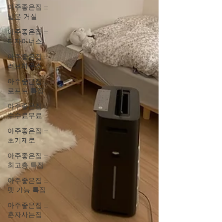
아주좋은집 ::
넓은 거실
아주좋은집 ::
디자이너스
아주좋은집 ::
러브하우스
아주좋은집 ::
로프트 특집
아주좋은집 ::
수수료무료
아주좋은집 ::
초기제로
아주좋은집 ::
최고층 특집
아주좋은집 ::
펫 가능 특집
아주좋은집 ::
혼자사는집