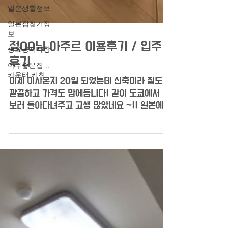
일본생활정보
일본집찾기정
보
중요공지사항
아주좋은집 ::
정00님 아주르 이용후기 / 입주
카운터 키친
후기
이제 이사온지 20일 되었는데 신축이라 집도
깔끔하고 가격도 맘에듭니다! 같이 도쿄에서 방
보러 돌아다녀주고 고생 많았네요 ~!! 일본에서
이사하시는분들도 좋은집 구했으면 좋겠네요 완
전 만족입니다 ​ 원문 링크:...