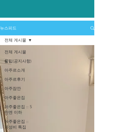
​뉴스피드
전체 게시물
전체 게시물
꿀팁(공지사항)
아주르소개
아주르후기
아주잠깐
아주좋은집
아주좋은집 :: 5
만엔 이하
아주좋은집 ::
가성비 특집