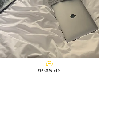
카카오톡 상담
황OO님 아주르 후기
아주르 통해 입주한지 두달정도 돠어가는데 이
제서야 후기 남깁니다 12월 입국했는데 입국 한