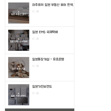
아주르의 일본 부동산 용어 완벽정
리
일본 EMS 국제택배
일본통장개설 - 유초은행
일본가전브랜드