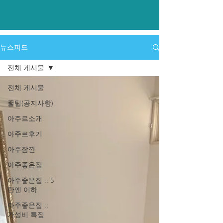
​뉴스피드
전체 게시물
전체 게시물
꿀팁(공지사항)
아주르소개
아주르후기
아주잠깐
아주좋은집
아주좋은집 :: 5
만엔 이하
아주좋은집 ::
가성비 특집