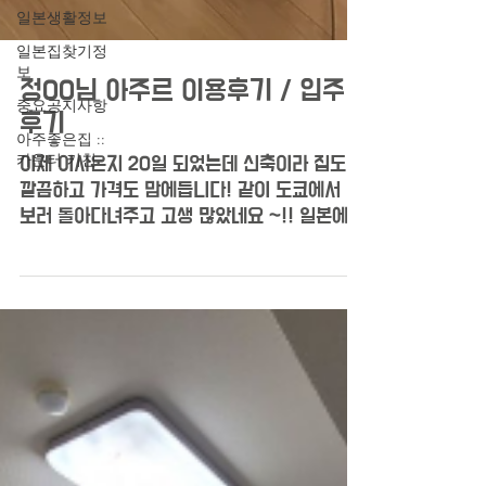
일본생활정보
일본집찾기정
보
중요공지사항
정00님 아주르 이용후기 / 입주
아주좋은집 ::
카운터 키친
후기
이제 이사온지 20일 되었는데 신축이라 집도
깔끔하고 가격도 맘에듭니다! 같이 도쿄에서 방
보러 돌아다녀주고 고생 많았네요 ~!! 일본에서
이사하시는분들도 좋은집 구했으면 좋겠네요 완
전 만족입니다 ​ 원문 링크:...