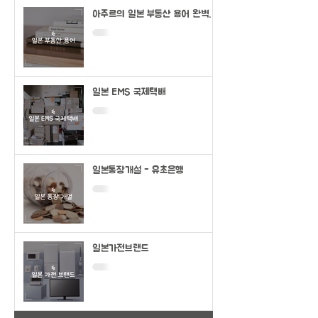
아주르의 일본 부동산 용어 완벽정
리
일본 EMS 국제택배
일본통장개설 - 유초은행
일본가전브랜드