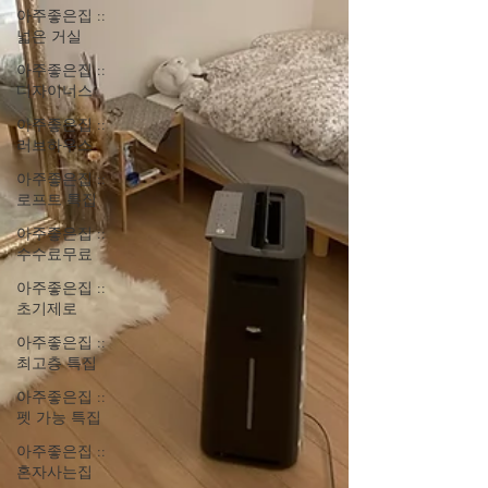
아주좋은집 ::
넓은 거실
아주좋은집 ::
디자이너스
아주좋은집 ::
러브하우스
아주좋은집 ::
로프트 특집
아주좋은집 ::
수수료무료
아주좋은집 ::
초기제로
아주좋은집 ::
최고층 특집
아주좋은집 ::
펫 가능 특집
아주좋은집 ::
혼자사는집