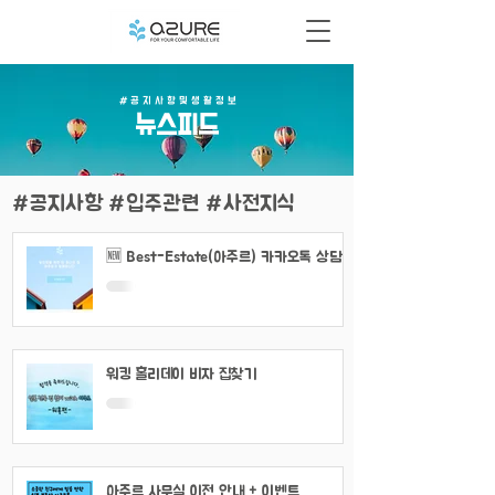
# 공 지 사 항 및 생 활 정 보
​뉴스피드
#공지사항 #입주관련 #사전지식
🆕 Best-Estate(아주르) 카카오톡 상담
채널 이용 안내
워킹 홀리데이 비자 집찾기
아주르 사무실 이전 안내 + 이벤트