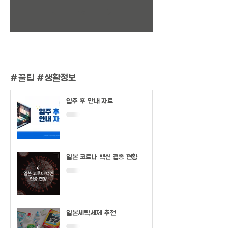
1
/
2
#
꿀팁 #생활정보
입주 후 안내 자료
일본 코로나 백신 접종 현황
일본세탁세제 추천