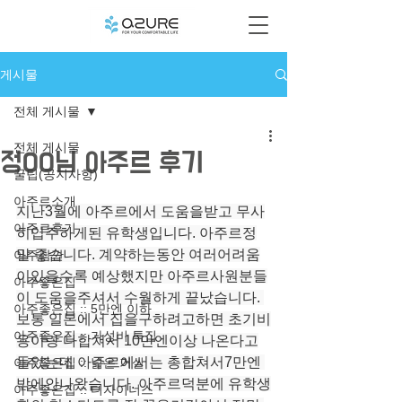
게시물
전체 게시물
전체 게시물
정00님 아주르 후기
꿀팁(공지사항)
아주르소개
지난3월에 아주르에서 도움을받고 무사
아주르후기
히입주하게된 유학생입니다. 아주르정
말 좋습니다. 계약하는동안 여러어려움
아주잠깐
이있을수록 예상했지만 아주르사원분들
아주좋은집
이 도움을주셔서 수월하게 끝났습니다. 
아주좋은집 :: 5만엔 이하
보통 일본에서 집을구하려고하면 초기비
아주좋은집 :: 가성비 특집
용이랑 다합쳐서 10만엔이상 나온다고
들었는데 아주르에서는 총합쳐서7만엔 
아주좋은집 :: 넓은 거실
밖에안나왔습니다. 아주르덕분에 유학생
아주좋은집 :: 디자이너스