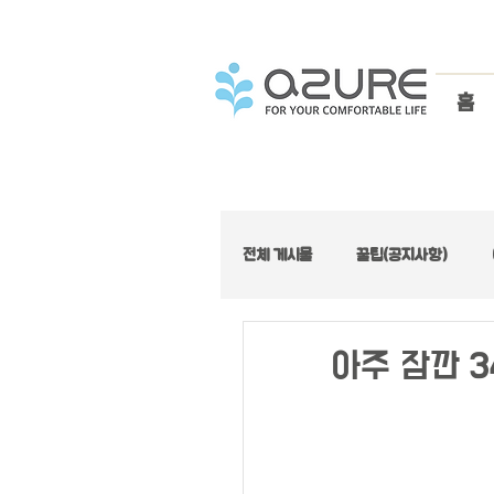
홈
전체 게시물
꿀팁(공지사항)
아주좋은집 :: 가성비 특집
아주 잠깐 3
아주좋은집 :: 로프트 특집