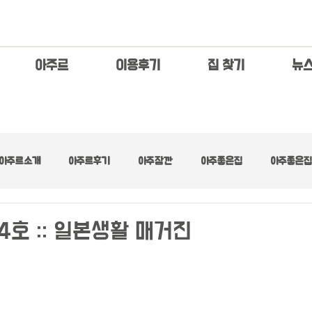
아주르
이용후기
집 찾기
​뉴
아주르소개
아주르후기
아주잠깐
아주좋은집
아주좋은집 
아주좋은집 :: 넓은 거실
아주좋은집 :: 디자이너스
아주좋은집 :: 러브
4호 :: 일본생활 매거진
아주좋은집 :: 수수료무료
아주좋은집 :: 초기제로
아주좋은집 :: 최고층