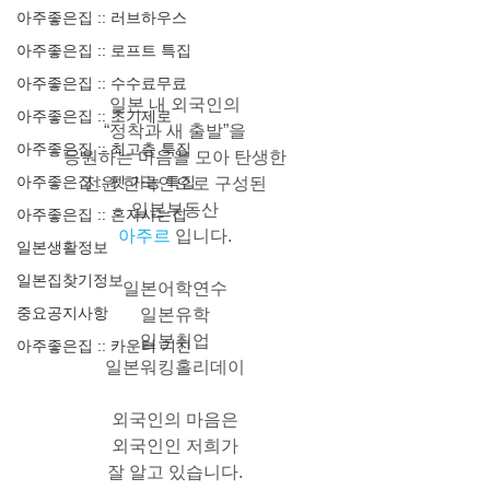
아주좋은집 :: 러브하우스
아주좋은집 :: 로프트 특집
아주좋은집 :: 수수료무료
일본 내 외국인의
아주좋은집 :: 초기제로
“정착과 새 출발”을
아주좋은집 :: 최고층 특집
응원하는 마음을 모아 탄생한
아주좋은집 :: 펫 가능 특집
전원 한국인으로 구성된
일본부동산
아주좋은집 :: 혼자사는집
아주르
 입니다.
일본생활정보
일본집찾기정보
일본어학연수
중요공지사항
일본유학
일본취업
아주좋은집 :: 카운터 키친
일본워킹홀리데이
외국인의 마음은
외국인인 저희가
잘 알고 있습니다.