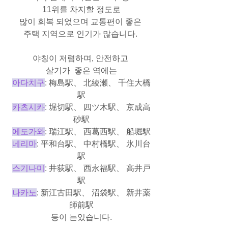
11위를 차지할 정도로
많이 회복 되었으며 교통편이 좋은 
주택 지역으로 인기가 많습니다. 
야칭이 저렴하며, 안전하고 
살기가  좋은 역에는
아다치구
: 梅島駅、 北綾瀬、 千住大橋
駅
카츠시카
: 堀切駅、 四ツ木駅、 京成高
砂駅
에도가와
: 瑞江駅、 西葛西駅、 船堀駅
네리마
: 平和台駅、 中村橋駅、 氷川台
駅
스기나미
: 井荻駅、 西永福駅、 高井戸
駅
나카노
: 新江古田駅、 沼袋駅、 新井薬
師前駅
등이 는있습니다.