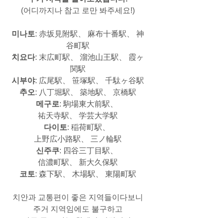
(어디까지나 참고 로만 봐주세요!)
미나토
: 赤坂見附駅、 麻布十番駅、 神
谷町駅
치요다
: 末広町駅、 溜池山王駅、 霞ヶ
関駅
시부야
: 広尾駅、 笹塚駅、 千駄ヶ谷駅
추오
: 八丁堀駅、 築地駅、 京橋駅
메구로
: 駒場東大前駅、 
祐天寺駅、 学芸大学駅
다이토
: 稲荷町駅、 
上野広小路駅、 三ノ輪駅
신주쿠
: 四谷三丁目駅、 
信濃町駅、 新大久保駅
코토
: 森下駅、 木場駅、 東陽町駅
치안과 교통편이 좋은 지역들이다보니
주거 지역임에도 불구하고