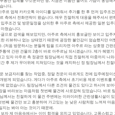
부동산 업체를 수소문하던 중, 지금은 이름만 들어도 가슴이 웅장해지
습니다.
아주좋은집 :: 혼자사는집
일본생활정보
일본집찾기정보
중요공
 아주르 업체 카카오톡 아이디를 알려줘서 추가를 한 후 먼저 입주조
르 측에서 전화연락이 왔습니다. 매우 친절하게 대응을 해주셔서 편하
 입주조건 및 방문일정을 상의한 후 아주르 측에서 제공한 일본 입
 마쳤습니다.
구글으로 검색을 해보았지만, 아주르 측에서의 홍보글만 보이고 입주
또한 리뷰하나 없는 상태였기 때문에 굉장한 불안감이 엄습했지만 어
 (처음 방문하시는 분들께 팁을 드리자면 아주르 라는 상호명 간판
주황색 간판 건물의 2층이 바로 아주르님 되시겠습니다. 제가 헤맸기
매고 있자 아주르 측 정광연 팀장님께서 직접 친절하게 마중까지 나
어간 후 제가 무더위에 지쳐있다는 것을 캐치하신 정 팀장님께서 친
운 보금자리를 찾는 작업중, 정말 천운이 따르게도 전에 입주예정이신
개받게 되었습니다. 게다가 아주르 측에서 초기비용 제로 이벤트를 
밖에 없었습니다. 팀장님께서 다른 조건의 물건도 있다고 하시며 보여
장을 바라보는 마음처럼 첫번째 물건에 사로잡혀 있었습니다. 바로
장님께서는 친절하게 이 물건 주변에는 이러이러한 근린생활시설이 
 첫번째 물건만 보고 흥분하며 가고있는 눈 낮은 사람처럼 느껴져 마음
일지는 봐야 아는 것이기 떄문에.
 보자 제 마음속에서는 이미 합격을 외치고 있었습니다. 고풍스럽고