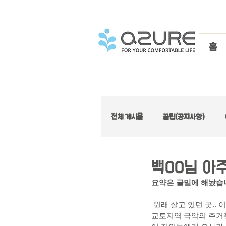
홈
전체 게시물
꿀팁(공지사항)
아주좋은집 :: 가성비 특집
백00님 아
요약은 글밑에 해놨습니
아주좋은집 :: 로프트 특집
 원래 살고 있던 곳.
교토지역 극악의 주거