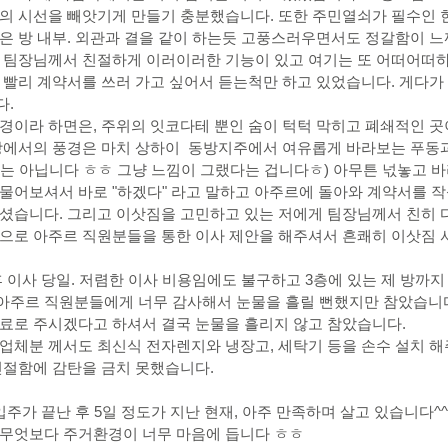
저의 시선을 빼앗기게 만들기 충분했습니다. 또한 주민열쇠가 필수인 
은 방 내부. 외관과 결을 같이 하는듯 고풍스러우면서도 정갈함이 
. 팀장님께서 친절하게 이러이러한 기능이 있고 여기는 또 어떠어떠하
 빨리 계약서를 쓰러 가고 싶어서 듣는척만 하고 있었습니다. 게다
. 
경이라 하면은, 주위의 잇코다테 뿐인 숨이 턱턱 막히고 폐쇄적인 곳
방에서의 풍경은 마치 상하이  동방지주에서 여유롭게 바라보는 푸동
는 아닙니다 ㅎㅎ 그냥 느낌이 그랬다는 겁니다ㅎ) 아무튼 넋놓고 
물어보셔서 바로 "하겠다" 라고 말하고 아주르에 돌아와 계약서를 
주셨습니다. 그리고 이삿짐을 고민하고 있는 저에게 팀장님께서 친히 
격으로 아주르 직원분들을 통한 이사 제안을 해주셔서 흔쾌히 이삿짐 
후 이사 당일. 저렴한 이사 비용임에도 불구하고 3층에 있는 제 방까
아주르 직원분들에게 너무 감사해서 눈물을 흘릴 뻔했지만 참았습니다
료로 주시겠다고 하셔서 결국 눈물을 흘리지 않고 참았습니다.
업체분 께서도 최신식 전자렌지와 냉장고, 세탁기 등을 손수 설치 
친절함에 감탄을 금치 못했습니다.
입주가 끝난 후 5일 정도가 지난 현재, 아주 만족하며 살고 있습니다^
 무엇보다 주거환경이 너무 마음에 듭니다 ㅎㅎ