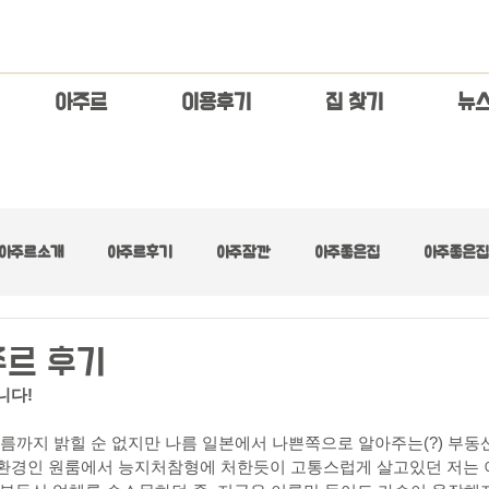
아주르
이용후기
집 찾기
​뉴
아주르소개
아주르후기
아주잠깐
아주좋은집
아주좋은집 
아주좋은집 :: 넓은 거실
아주좋은집 :: 디자이너스
아주좋은집 :: 러브
주르 후기
다! 
아주좋은집 :: 수수료무료
아주좋은집 :: 초기제로
아주좋은집 :: 최고층
. 이름까지 밝힐 순 없지만 나름 일본에서 나쁜쪽으로 알아주는(?) 부
환경인 원룸에서 능지처참형에 처한듯이 고통스럽게 살고있던 저는 