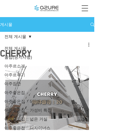
게시물
전체 게시물
전체 게시물
CHERRY
꿀팁(공지사항)
아주르소개
아주르후기
아주잠깐
아주좋은집
아주좋은집 :: 5만엔 이하
아주좋은집 :: 가성비 특집
아주좋은집 :: 넓은 거실
아주좋은집 :: 디자이너스