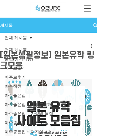
게시물
전체 게시물
전체 게시물
[일본생활정보] 일본유학 링
꿀팁(공지사항)
크모음
아주르소개
아주르후기
아주잠깐
아주좋은집
아주좋은집 :: 5만엔 이하
아주좋은집 :: 가성비 특집
아주좋은집 :: 넓은 거실
아주좋은집 :: 디자이너스