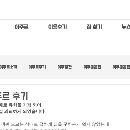
아주르
이용후기
집 찾기
​뉴
아주르소개
아주르후기
아주잠깐
아주좋은집
아주좋은집 
아주좋은집 :: 넓은 거실
아주좋은집 :: 디자이너스
아주좋은집 :: 러브
주르 후기
베로 유학을 가게 되어
걸 의뢰하게 되었습니다.
아주좋은집 :: 수수료무료
아주좋은집 :: 초기제로
아주좋은집 :: 최고층
 생판 모르는 상태로 급하게 집을 구하는게 쉽지 않았는데