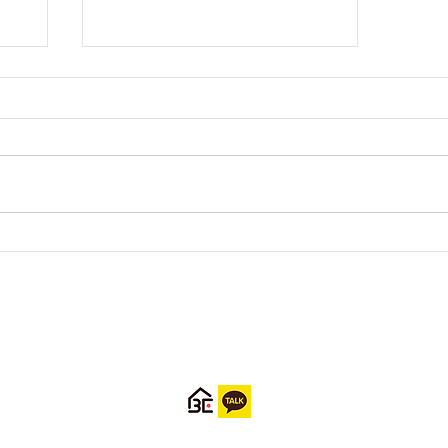
제비리님 아주르 후기
업체명 : 아주르
대표자 : 정광연
​사업자등록번호 440-16-01741
T