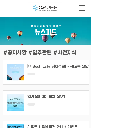
# 공 지 사 항 및 생 활 정 보
​뉴스피드
#공지사항 #입주관련 #사전지식
🆕 Best-Estate(아주르) 카카오톡 상담
채널 이용 안내
워킹 홀리데이 비자 집찾기
아주르 사무실 이전 안내 + 이벤트