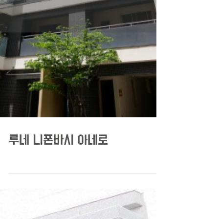
루네 니폰바시 아네로