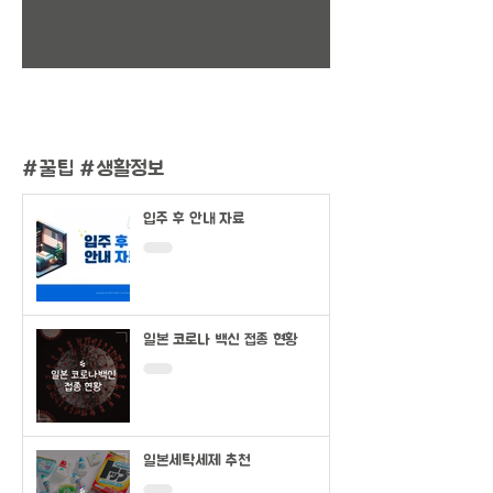
1
/
2
#
꿀팁 #생활정보
입주 후 안내 자료
일본 코로나 백신 접종 현황
일본세탁세제 추천