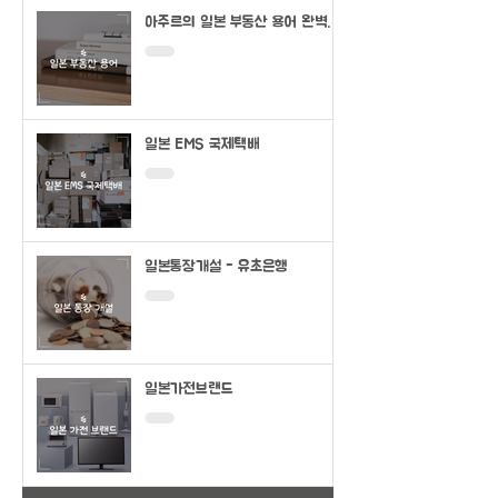
아주르의 일본 부동산 용어 완벽정
리
일본 EMS 국제택배
일본통장개설 - 유초은행
일본가전브랜드