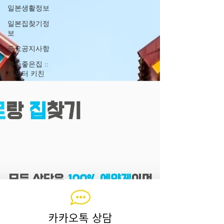
일본생활정보
일본집찾기정
보
중요공지사항
아주좋은집 ::
카운터 키친