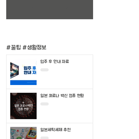
1
/
2
#
꿀팁 #생활정보
입주 후 안내 자료
일본 코로나 백신 접종 현황
일본세탁세제 추천