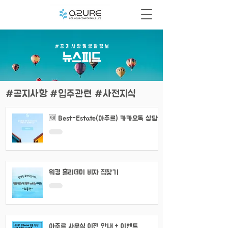
# 공 지 사 항 및 생 활 정 보
​뉴스피드
#공지사항 #입주관련 #사전지식
🆕 Best-Estate(아주르) 카카오톡 상담
채널 이용 안내
워킹 홀리데이 비자 집찾기
아주르 사무실 이전 안내 + 이벤트