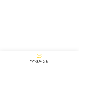
카카오톡 상담
문의하기
질문이 있다면 지금 바로​ 문의주세요!
​아주르는 365일 24시간 상담이 가능합니다!
카카오톡으로 상담하기