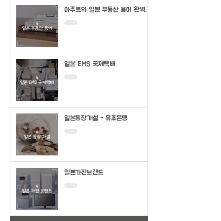
아주르의 일본 부동산 용어 완벽정
리
일본 EMS 국제택배
일본통장개설 - 유초은행
일본가전브랜드