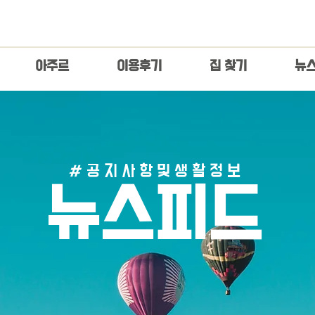
아주르
이용후기
집 찾기
​뉴
# 공 지 사 항 및 생 활 정 보
​뉴스피드