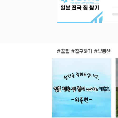
#
꿀팁 #집구하기 #부동산