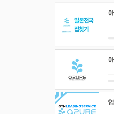
아
아
입