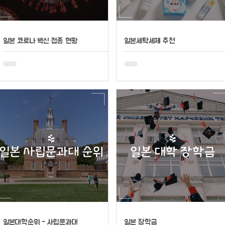
일본 코로나 백신 접종 현황
일본세탁세제 추천
일본대학순위 - 사립문과대
일본 장학금