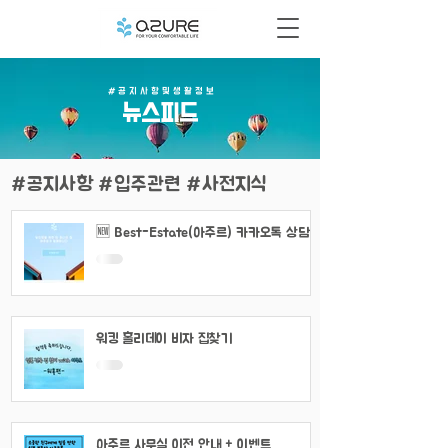
# 공 지 사 항 및 생 활 정 보
​뉴스피드
#공지사항 #입주관련 #사전지식
🆕 Best-Estate(아주르) 카카오톡 상담
채널 이용 안내
워킹 홀리데이 비자 집찾기
아주르 사무실 이전 안내 + 이벤트