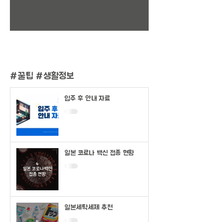
1
/
2
#
꿀팁 #생활정보
입주 후 안내 자료
일본 코로나 백신 접종 현황
일본세탁세제 추천