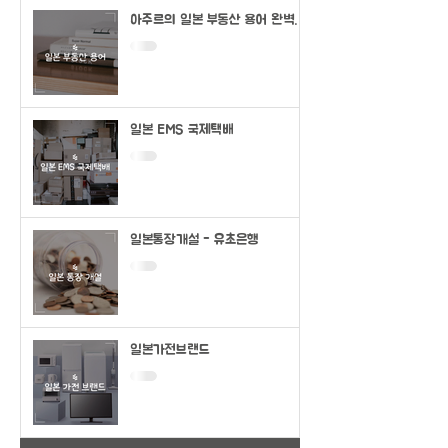
아주르의 일본 부동산 용어 완벽정
리
일본 EMS 국제택배
일본통장개설 - 유초은행
일본가전브랜드