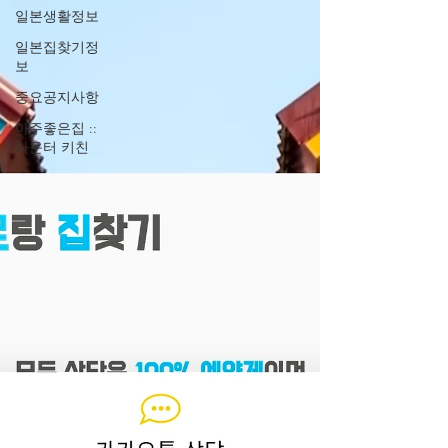
일본생활정보
일본집찾기정
보
중요공지사항
아주좋은집 ::
카운터 키친