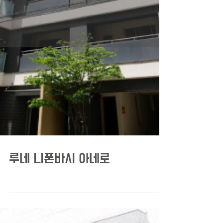
루네 니폰바시 아네로