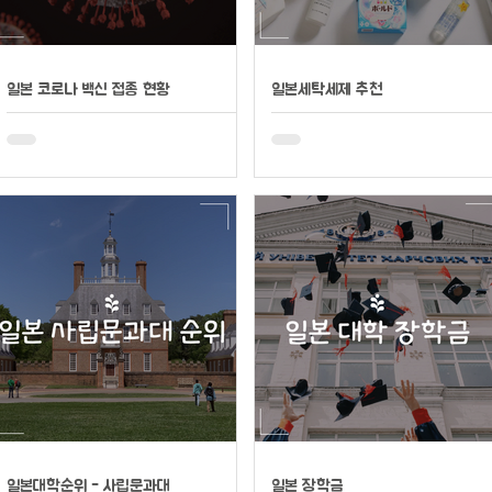
일본 코로나 백신 접종 현황
일본세탁세제 추천
일본대학순위 - 사립문과대
일본 장학금