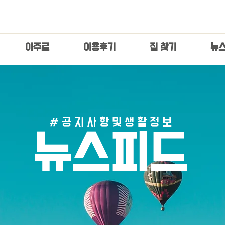
아주르
이용후기
집 찾기
​뉴
# 공 지 사 항 및 생 활 정 보
​뉴스피드