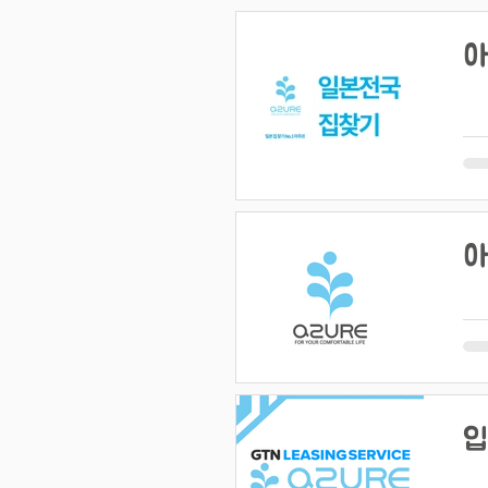
아
아
입