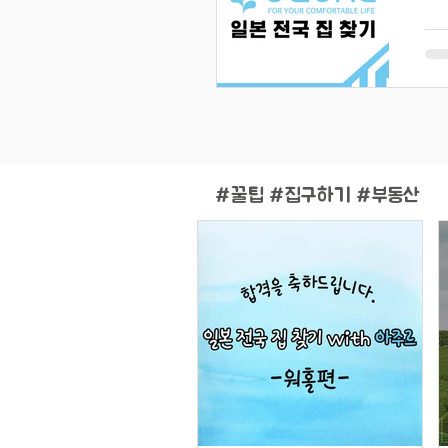
#
꿀팁 #집구하기 #부동산