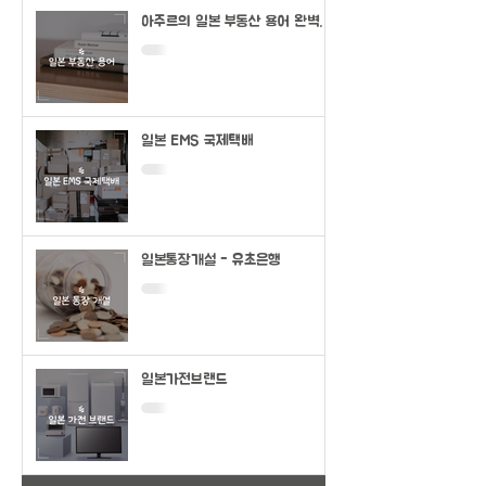
아주르의 일본 부동산 용어 완벽정
리
일본 EMS 국제택배
일본통장개설 - 유초은행
일본가전브랜드