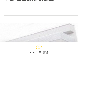
루네 니폰바시 아네로
카카오톡 상담