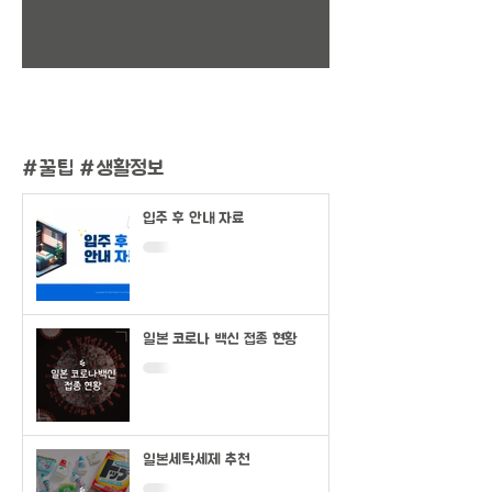
1
/
2
#
꿀팁 #생활정보
입주 후 안내 자료
일본 코로나 백신 접종 현황
일본세탁세제 추천