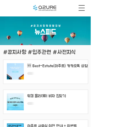
# 공 지 사 항 및 생 활 정 보
​뉴스피드
#공지사항 #입주관련 #사전지식
🆕 Best-Estate(아주르) 카카오톡 상담
채널 이용 안내
워킹 홀리데이 비자 집찾기
아주르 사무실 이전 안내 + 이벤트