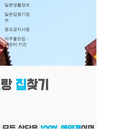
일본생활정보
일본집찾기정
보
중요공지사항
아주좋은집 ::
카운터 키친