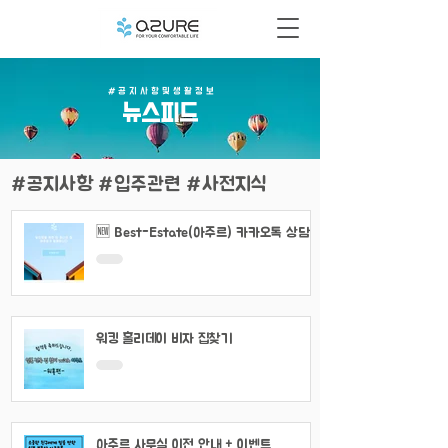
# 공 지 사 항 및 생 활 정 보
​뉴스피드
#공지사항 #입주관련 #사전지식
🆕 Best-Estate(아주르) 카카오톡 상담
채널 이용 안내
워킹 홀리데이 비자 집찾기
아주르 사무실 이전 안내 + 이벤트