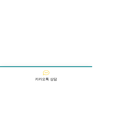
문의하기
카카오톡 상담
질문이 있다면 지금 바로​ 문의주세요!
​아주르는 365일 24시간 상담이 가능합니다!
카카오톡으로 상담하기