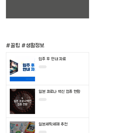
1
/
2
#
꿀팁 #생활정보
입주 후 안내 자료
일본 코로나 백신 접종 현황
일본세탁세제 추천