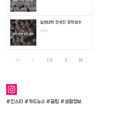
일본대학 한국인 유학생수
1
/
3
#인스타 #카드뉴스 #
꿀팁 #생활정보