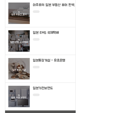
아주르의 일본 부동산 용어 완벽정
리
일본 EMS 국제택배
일본통장개설 - 유초은행
일본가전브랜드