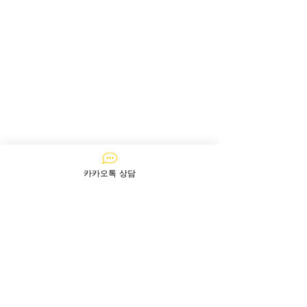
카카오톡 상담
문의하기
질문이 있다면 지금 바로​ 문의주세요!
​아주르는 365일 24시간 상담이 가능합니다!
카카오톡으로 상담하기