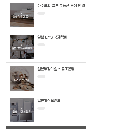
아주르의 일본 부동산 용어 완벽정
리
일본 EMS 국제택배
일본통장개설 - 유초은행
일본가전브랜드