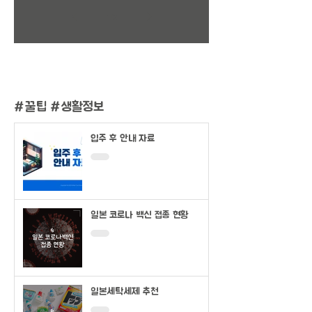
1
/
2
#
꿀팁 #생활정보
입주 후 안내 자료
일본 코로나 백신 접종 현황
일본세탁세제 추천