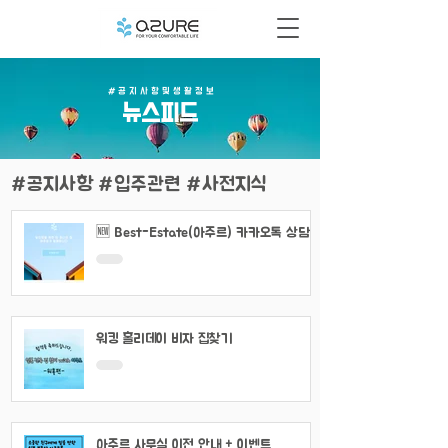
# 공 지 사 항 및 생 활 정 보
​뉴스피드
#공지사항 #입주관련 #사전지식
🆕 Best-Estate(아주르) 카카오톡 상담
채널 이용 안내
워킹 홀리데이 비자 집찾기
아주르 사무실 이전 안내 + 이벤트